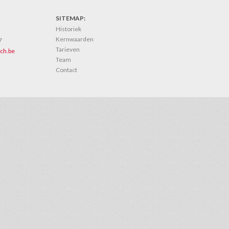
SITEMAP:
Historiek
Kernwaarden
7
Tarieven
ch.be
Team
Contact