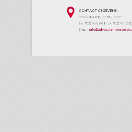
CONTACT GEGEVENS:
Reeckstraat 8, 3770 Riemst
Tel:
012 45 39 61
Fax:
012 45 56 2
Email:
info@advocaten-oosterbos