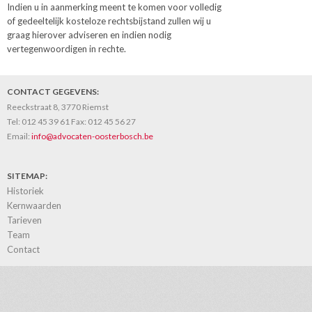
Indien u in aanmerking meent te komen voor volledig
of gedeeltelijk kosteloze rechtsbijstand zullen wij u
graag hierover adviseren en indien nodig
vertegenwoordigen in rechte.
CONTACT GEGEVENS:
Reeckstraat 8, 3770 Riemst
Tel:
012 45 39 61
Fax:
012 45 56 27
Email:
info@advocaten-oosterbosch.be
SITEMAP:
Historiek
Kernwaarden
Tarieven
Team
Contact